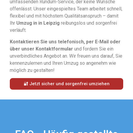
umfassenden
Rundum-
Service,
der
keine
Wünsche
offenlässt.
Unser
eingespieltes
Team
arbeitet
schnell,
flexibel
und
mit
höchstem
Qualitätsanspruch –
damit
Ihr
Umzug
in in Leipzig
reibungslos
und
sorgenfrei
verläuft.
Kontaktieren
Sie
uns
telefonisch,
per
E-
Mail
oder
über
unser
Kontaktformular
und
fordern
Sie
ein
unverbindliches
Angebot
an.
Wir
freuen
uns
darauf,
Sie
kennenzulernen
und
Ihren
Umzug
so
angenehm
wie
möglich
zu
gestalten!
🔐 Jetzt sicher und sorgenfrei umziehen