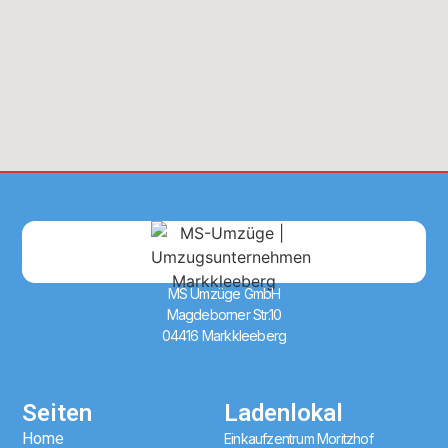
MS Umzüge GmbH
Magdeborner Str.10
04416 Markkleeberg
Seiten
Ladenlokal
Home
Einkaufzentrum Moritzhof